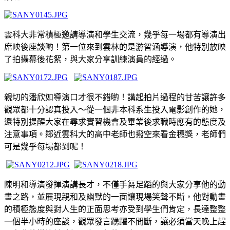
雲科大非常積極邀請導演和學生交流，幾乎每一場都有導演出
席映後座談喲！第一位來到雲林的是游智涵導演，他特別放映
了拍攝幕後花絮，與大家分享訓練演員的經過
。
親切的潘欣如導演口才很不錯喲！講起拍片過程的甘苦讓許多
觀眾都十分認真投入～從一個非本科系生投入電影創作的她，
還特別提醒大家在尋求實習機會及畢業後求職時應有的態度及
注意事項
。鄰近雲科大的高中老師也撥空來看金穗獎，老師們
可是幾乎每場都到呢！
陳明和導演發揮演講長才，不僅手舞足蹈的與大家分享他的動
畫之路，並展現親和及幽默的一面讓現場笑聲不斷，他對動畫
的積極態度與對人生的正面思考亦受到學生們肯定，長達整整
一個半小時的座談，觀眾發言踴躍不間斷，讓必須當天晚上趕